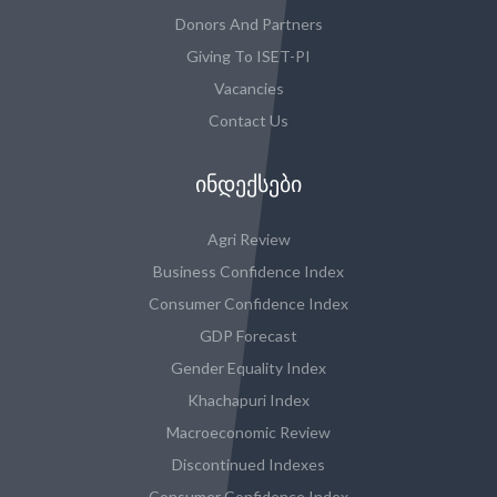
Donors And Partners
Giving To ISET-PI
Vacancies
Contact Us
ᲘᲜᲓᲔᲥᲡᲔᲑᲘ
Agri Review
Business Confidence Index
Consumer Confidence Index
GDP Forecast
Gender Equality Index
Khachapuri Index
Macroeconomic Review
Discontinued Indexes
Consumer Confidence Index