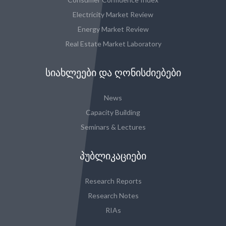
Electricity Market Review
Energy Market Review
Real Estate Market Laboratory
ᲡᲘᲐᲮᲚᲔᲔᲑᲘ ᲓᲐ ᲦᲝᲜᲘᲡᲫᲘᲔᲑᲔᲑᲘ
News
Capacity Building
Seminars & Lectures
ᲞᲣᲑᲚᲘᲙᲐᲪᲘᲔᲑᲘ
Research Reports
Research Notes
RIAs