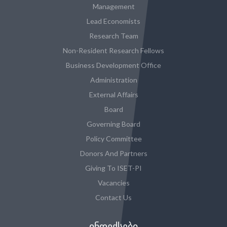
Management
Lead Economists
Research Team
Non-Resident Research Fellows
Business Development Office
Administration
External Affairs
Board
Governing Board
Policy Committee
Donors And Partners
Giving To ISET-PI
Vacancies
Contact Us
ᲘᲜᲓᲔᲥᲡᲔᲑᲘ