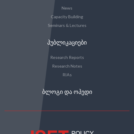
News
Capacity Building
Seminars & Lectures
ᲞᲣᲑᲚᲘᲙᲐᲪᲘᲔᲑᲘ
Research Reports
Research Notes
RIAs
ᲑᲚᲝᲒᲘ ᲓᲐ ᲝᲞᲔᲓᲘ