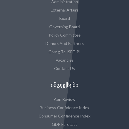
Administration
External Affairs
Board
Governing Board
Policy Committee
Donors And Partners
Giving To ISET-PI
Vacancies
Contact Us
ᲘᲜᲓᲔᲥᲡᲔᲑᲘ
Agri Review
Business Confidence Index
Consumer Confidence Index
GDP Forecast