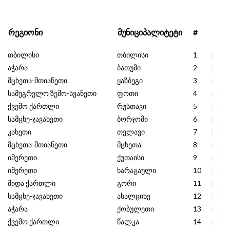
რეგიონი
მუნიციპალიტეტი
#
თბილისი
თბილისი
1
67
აჭარა
ბათუმი
2
55
მცხეთა-მთიანეთი
ყაზბეგი
3
51
სამეგრელო ზემო-სვანეთი
ფოთი
4
49
ქვემო ქართლი
რუსთავი
5
46
სამცხე-ჯავახეთი
ბორჯომი
6
45
კახეთი
თელავი
7
45
მცხეთა-მთიანეთი
მცხეთა
8
44
იმერეთი
ქუთაისი
9
44
იმერეთი
ხარაგაული
10
43
შიდა ქართლი
გორი
11
42
სამცხე-ჯავახეთი
ახალციხე
12
42
აჭარა
ქობულეთი
13
41
ქვემო ქართლი
წალკა
14
41