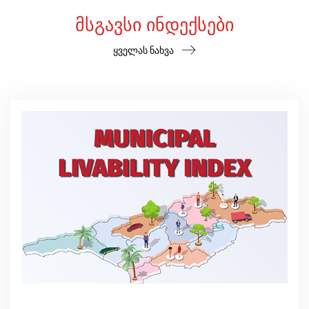
ᲛᲡᲒᲐᲕᲡᲘ ᲘᲜᲓᲔᲥᲡᲔᲑᲘ
ყველას ნახვა