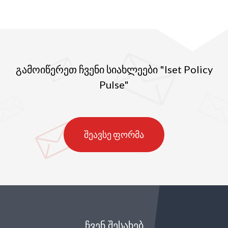
გამოიწერეთ ჩვენი სიახლეები "Iset Policy
Pulse"
შეავსე ფორმა
ᲩᲕᲔᲜ ᲨᲔᲡᲐᲮᲔᲑ