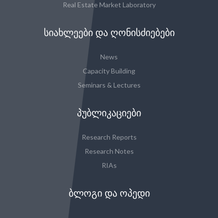
Real Estate Market Laboratory
ᲡᲘᲐᲮᲚᲔᲔᲑᲘ ᲓᲐ ᲦᲝᲜᲘᲡᲫᲘᲔᲑᲔᲑᲘ
News
Capacity Building
Seminars & Lectures
ᲞᲣᲑᲚᲘᲙᲐᲪᲘᲔᲑᲘ
Research Reports
Research Notes
RIAs
ᲑᲚᲝᲒᲘ ᲓᲐ ᲝᲞᲔᲓᲘ