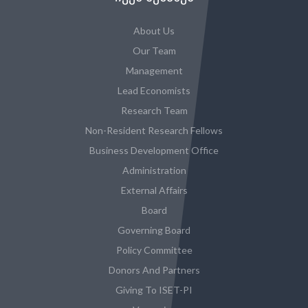
About Us
Our Team
Management
Lead Economists
Research Team
Non-Resident Research Fellows
Business Development Office
Administration
External Affairs
Board
Governing Board
Policy Committee
Donors And Partners
Giving To ISET-PI