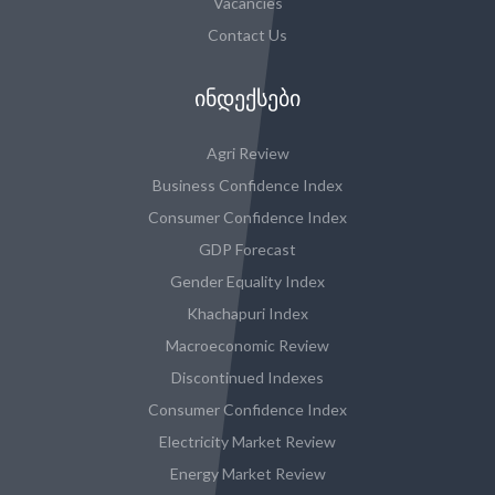
Vacancies
Contact Us
ᲘᲜᲓᲔᲥᲡᲔᲑᲘ
Agri Review
Business Confidence Index
Consumer Confidence Index
GDP Forecast
Gender Equality Index
Khachapuri Index
Macroeconomic Review
Discontinued Indexes
Consumer Confidence Index
Electricity Market Review
Energy Market Review