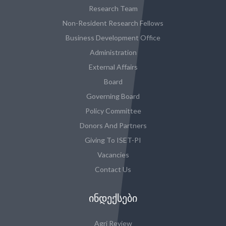
Research Team
Non-Resident Research Fellows
Business Development Office
Administration
External Affairs
Board
Governing Board
Policy Committee
Donors And Partners
Giving To ISET-PI
Vacancies
Contact Us
ᲘᲜᲓᲔᲥᲡᲔᲑᲘ
Agri Review