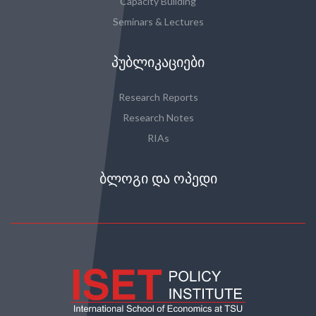
Capacity Building
Seminars & Lectures
ᲞᲣᲑᲚᲘᲙᲐᲪᲘᲔᲑᲘ
Research Reports
Research Notes
RIAs
ᲑᲚᲝᲒᲘ ᲓᲐ ᲝᲞᲔᲓᲘ