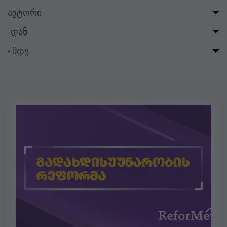
ავტორი
-დან
- მდე