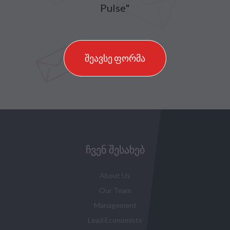
Pulse"
შეავსე ფორმა
ᲩᲕᲔᲜ ᲨᲔᲡᲐᲮᲔᲑ
About Us
Our Team
Management
Lead Economists