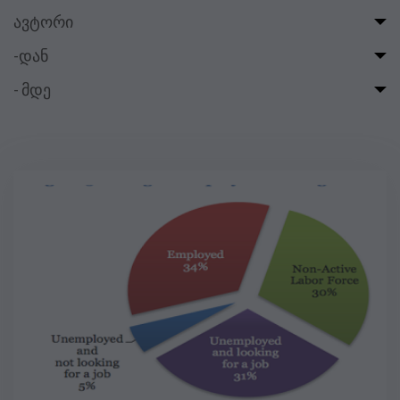
ავტორი
-დან
- მდე