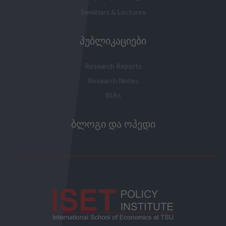
Seminars & Lectures
ᲞᲣᲑᲚᲘᲙᲐᲪᲘᲔᲑᲘ
Research Reports
Research Notes
RIAs
ᲑᲚᲝᲒᲘ ᲓᲐ ᲝᲞᲔᲓᲘ