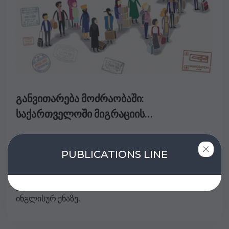
განვითარება მოძრაობაში:
საქართველოში მიგრაციის
ეკონომიკური და სოციალური
30 სექტემბერი 2010
ზეგავლენის გაზომვა და
PUBLICATIONS LINE
ოპტიმიზაცია
გთხოვთ, გაითვალისწინოთ, რომ აღნიშნული
კვლევითი ანგარიში ხელმისაწვდომია მხოლოდ
ინგლისურ ენაზე.