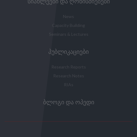
ᲡᲘᲐᲮᲚᲔᲔᲑᲘ ᲓᲐ ᲦᲝᲜᲘᲡᲫᲘᲔᲑᲔᲑᲘ
News
Capacity Building
Seminars & Lectures
ᲞᲣᲑᲚᲘᲙᲐᲪᲘᲔᲑᲘ
Research Reports
Research Notes
RIAs
ᲑᲚᲝᲒᲘ ᲓᲐ ᲝᲞᲔᲓᲘ