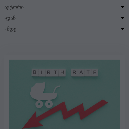
ავტორი
-დან
- მდე