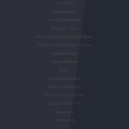
Our Team
Management
Lead Economists
Research Team
Non-Resident Research Fellows
Business Development Office
Administration
External Affairs
Board
Governing Board
Policy Committee
Donors And Partners
Giving To ISET-PI
Vacancies
Contact Us