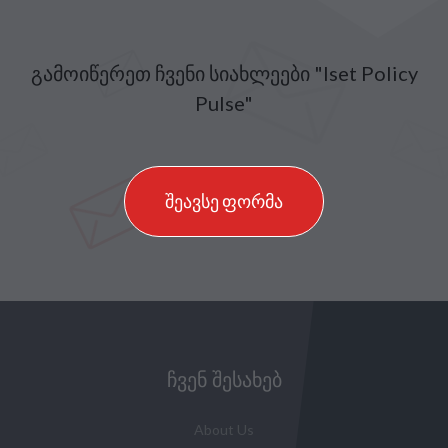
გამოიწერეთ ჩვენი სიახლეები "Iset Policy
Pulse"
შეავსე ფორმა
ᲩᲕᲔᲜ ᲨᲔᲡᲐᲮᲔᲑ
About Us