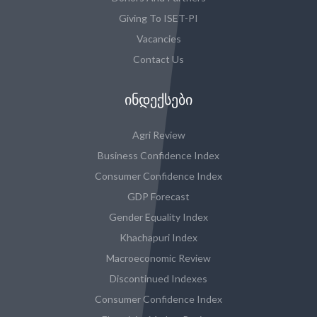
Giving To ISET-PI
Vacancies
Contact Us
ᲘᲜᲓᲔᲥᲡᲔᲑᲘ
Agri Review
Business Confidence Index
Consumer Confidence Index
GDP Forecast
Gender Equality Index
Khachapuri Index
Macroeconomic Review
Discontinued Indexes
Consumer Confidence Index