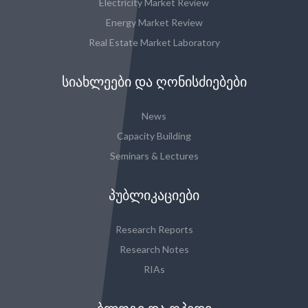
Electricity Market Review
Energy Market Review
Real Estate Market Laboratory
ᲡᲘᲐᲮᲚᲔᲔᲑᲘ ᲓᲐ ᲦᲝᲜᲘᲡᲫᲘᲔᲑᲔᲑᲘ
News
Capacity Building
Seminars & Lectures
ᲞᲣᲑᲚᲘᲙᲐᲪᲘᲔᲑᲘ
Research Reports
Research Notes
RIAs