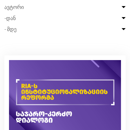
ავტორი
-დან
- მდე