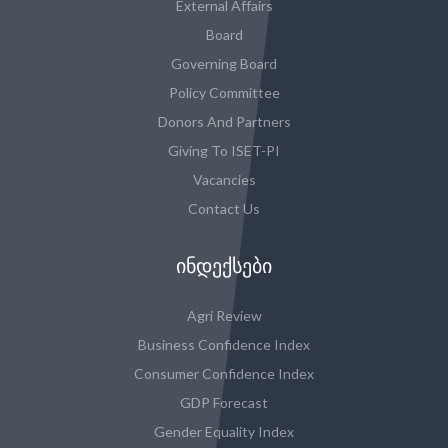
External Affairs
Board
Governing Board
Policy Committee
Donors And Partners
Giving To ISET-PI
Vacancies
Contact Us
ᲘᲜᲓᲔᲥᲡᲔᲑᲘ
Agri Review
Business Confidence Index
Consumer Confidence Index
GDP Forecast
Gender Equality Index