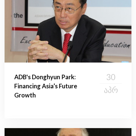
30
ADB's Donghyun Park:
Financing Asia’s Future
ᲐᲞᲠ
Growth