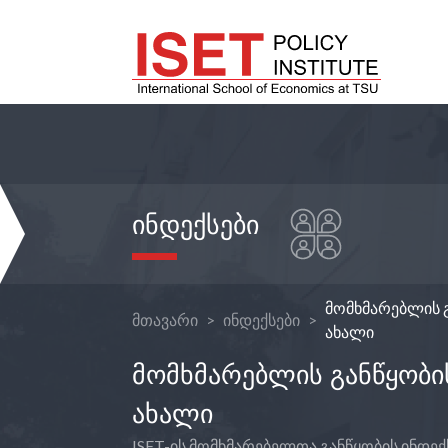
ᲘᲜᲓᲔᲥᲡᲔᲑᲘ
მომხმარებლის გ
მთავარი
ინდექსები
ახალი
ᲛᲝᲛᲮᲛᲐᲠᲔᲑᲚᲘᲡ ᲒᲐᲜᲬᲧᲝᲑᲘᲡ
ᲐᲮᲐᲚᲘ
ISET-ის მომხმარებელთა განწყობის ინდექ