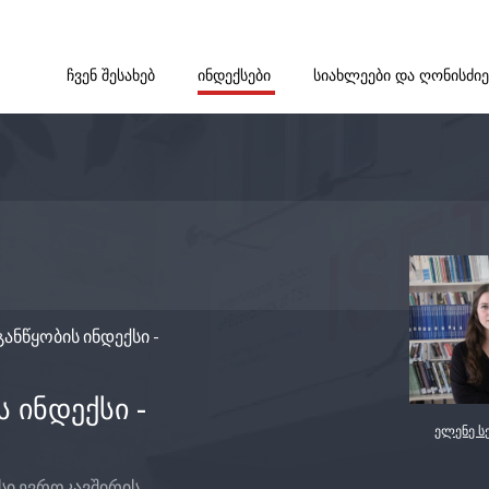
ᲩᲕᲔᲜ ᲨᲔᲡᲐᲮᲔᲑ
ᲘᲜᲓᲔᲥᲡᲔᲑᲘ
ᲡᲘᲐᲮᲚᲔᲔᲑᲘ ᲓᲐ ᲦᲝᲜᲘᲡᲫᲘ
ანწყობის ინდექსი -
 ᲘᲜᲓᲔᲥᲡᲘ -
ელენე ს
სი ევროკავშირის