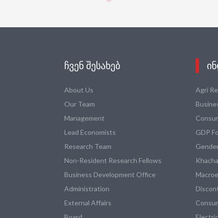
ᲩᲕᲔᲜ ᲨᲔᲡᲐᲮᲔᲑ
ᲘᲜ
About Us
Agri R
Our Team
Busine
Management
Consum
Lead Economists
GDP Fo
Research Team
Gender
Non-Resident Research Fellows
Khacha
Business Development Office
Macroe
Administration
Discon
External Affairs
Consum
Board
Electri