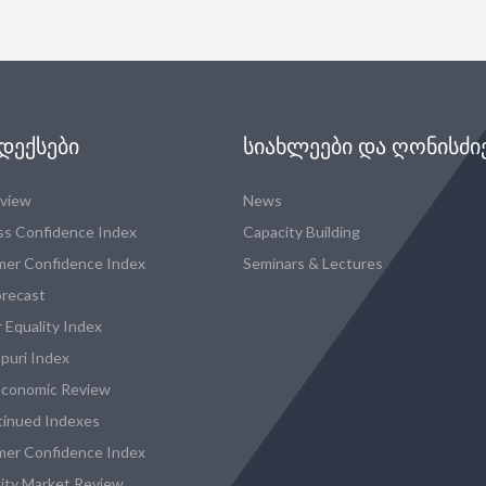
ᲓᲔᲥᲡᲔᲑᲘ
ᲡᲘᲐᲮᲚᲔᲔᲑᲘ ᲓᲐ ᲦᲝᲜᲘᲡᲫᲘ
eview
News
ss Confidence Index
Capacity Building
er Confidence Index
Seminars & Lectures
recast
 Equality Index
puri Index
conomic Review
tinued Indexes
er Confidence Index
city Market Review