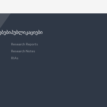
ᲔᲑᲔᲑᲘ
ᲞᲣᲑᲚᲘᲙᲐᲪᲘᲔᲑᲘ
Research Reports
Research Notes
RIAs