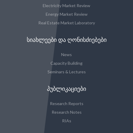
Electricity Market Review
Energy Market Review
Real Estate Market Laboratory
ᲡᲘᲐᲮᲚᲔᲔᲑᲘ ᲓᲐ ᲦᲝᲜᲘᲡᲫᲘᲔᲑᲔᲑᲘ
News
Capacity Building
Seminars & Lectures
ᲞᲣᲑᲚᲘᲙᲐᲪᲘᲔᲑᲘ
Research Reports
Research Notes
RIAs