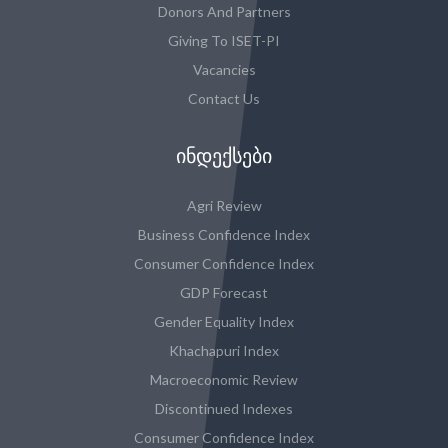
Donors And Partners
Giving To ISET-PI
Vacancies
Contact Us
ᲘᲜᲓᲔᲥᲡᲔᲑᲘ
Agri Review
Business Confidence Index
Consumer Confidence Index
GDP Forecast
Gender Equality Index
Khachapuri Index
Macroeconomic Review
Discontinued Indexes
Consumer Confidence Index