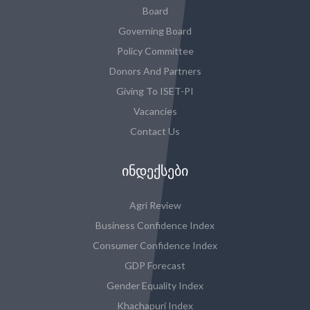
Board
Governing Board
Policy Committee
Donors And Partners
Giving To ISET-PI
Vacancies
Contact Us
ᲘᲜᲓᲔᲥᲡᲔᲑᲘ
Agri Review
Business Confidence Index
Consumer Confidence Index
GDP Forecast
Gender Equality Index
Khachapuri Index