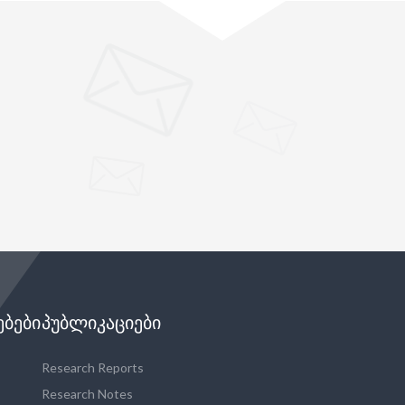
"
ᲔᲑᲔᲑᲘ
ᲞᲣᲑᲚᲘᲙᲐᲪᲘᲔᲑᲘ
Research Reports
Research Notes