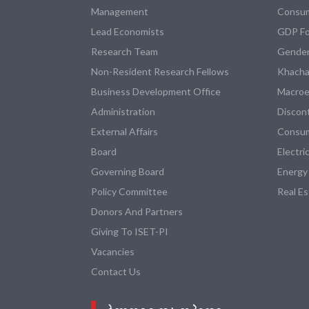
Management
Consum
Lead Economists
GDP Fo
Research Team
Gender
Non-Resident Research Fellows
Khacha
Business Development Office
Macroe
Administration
Discon
External Affairs
Consum
Board
Electri
Governing Board
Energy
Policy Committee
Real E
Donors And Partners
Giving To ISET-PI
Vacancies
Contact Us