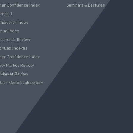
er Confidence Index
Seminars & Lectures
recast
 Equality Index
puri Index
conomic Review
tinued Indexes
er Confidence Index
city Market Review
 Market Review
state Market Laboratory