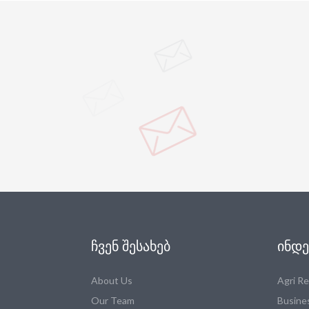
ᲩᲕᲔᲜ ᲨᲔᲡᲐᲮᲔᲑ
ᲘᲜᲓᲔ
About Us
Agri R
Our Team
Busine