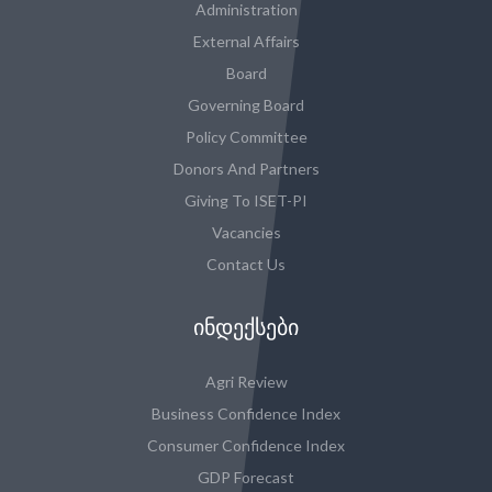
Administration
External Affairs
Board
Governing Board
Policy Committee
Donors And Partners
Giving To ISET-PI
Vacancies
Contact Us
ᲘᲜᲓᲔᲥᲡᲔᲑᲘ
Agri Review
Business Confidence Index
Consumer Confidence Index
GDP Forecast