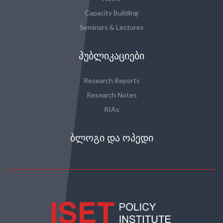
Capacity Building
Seminars & Lectures
ᲞᲣᲑᲚᲘᲙᲐᲪᲘᲔᲑᲘ
Research Reports
Research Notes
RIAs
ᲑᲚᲝᲒᲘ ᲓᲐ ᲝᲞᲔᲓᲘ