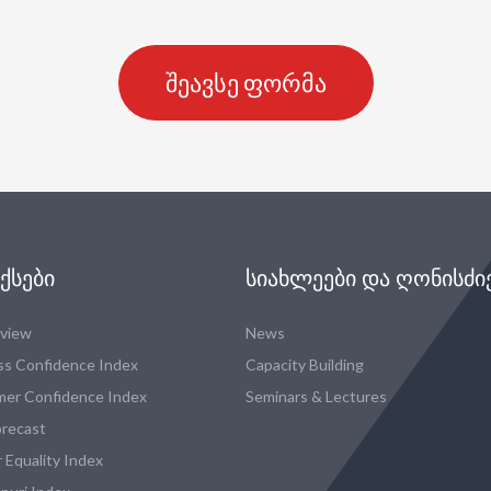
შეავსე ფორმა
ᲥᲡᲔᲑᲘ
ᲡᲘᲐᲮᲚᲔᲔᲑᲘ ᲓᲐ ᲦᲝᲜᲘᲡᲫᲘ
eview
News
ss Confidence Index
Capacity Building
er Confidence Index
Seminars & Lectures
recast
 Equality Index