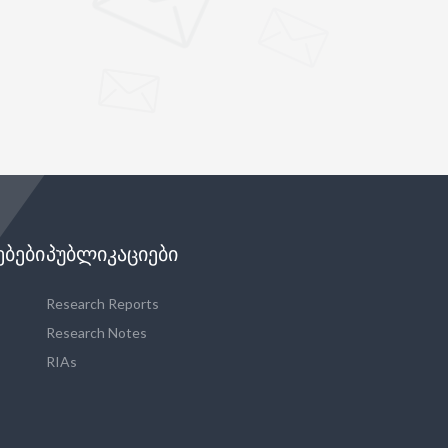
ᲔᲑᲔᲑᲘ
ᲞᲣᲑᲚᲘᲙᲐᲪᲘᲔᲑᲘ
Research Reports
Research Notes
RIAs