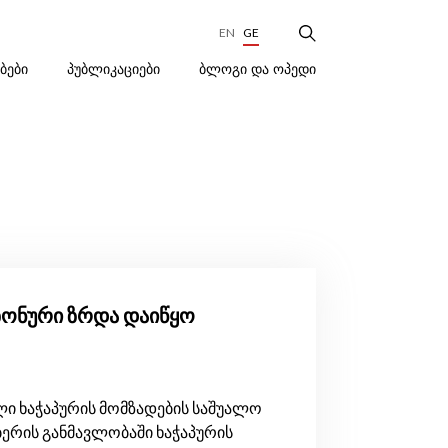
EN
GE
ᲑᲚᲝᲒᲘ ᲓᲐ ᲝᲞᲔᲓᲘ
ᲔᲑᲔᲑᲘ
ᲞᲣᲑᲚᲘᲙᲐᲪᲘᲔᲑᲘ
ეზონური ზრდა დაიწყო
ი ხაჭაპურის მომზადების საშუალო
ბერის განმავლობაში ხაჭაპურის