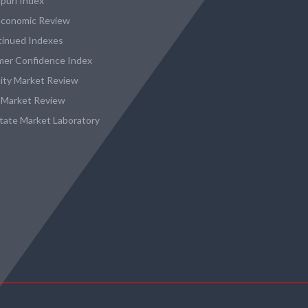
puri Index
conomic Review
tinued Indexes
er Confidence Index
city Market Review
 Market Review
state Market Laboratory