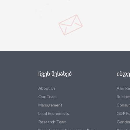
ᲩᲕᲔᲜ ᲨᲔᲡᲐᲮᲔᲑ
ᲘᲜᲓᲔ
About Us
Agri R
Our Team
Busine
Management
Consum
Lead Economists
GDP Fo
Research Team
Gender