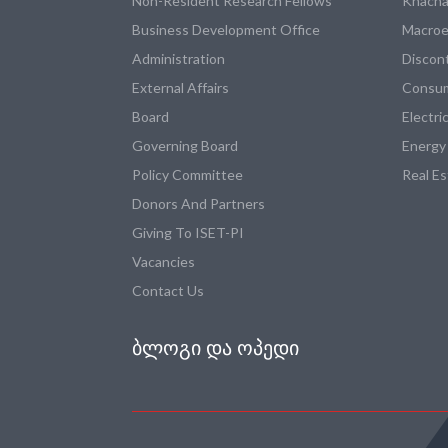
Non-Resident Research Fellows
Khacha
Business Development Office
Macroe
Administration
Discon
External Affairs
Consum
Board
Electri
Governing Board
Energy
Policy Committee
Real E
Donors And Partners
Giving To ISET-PI
Vacancies
Contact Us
ᲑᲚᲝᲒᲘ ᲓᲐ ᲝᲞᲔᲓᲘ