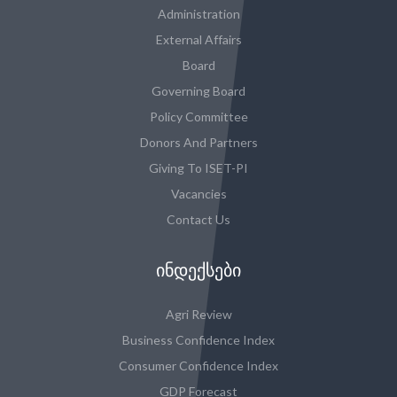
Administration
External Affairs
Board
Governing Board
Policy Committee
Donors And Partners
Giving To ISET-PI
Vacancies
Contact Us
ᲘᲜᲓᲔᲥᲡᲔᲑᲘ
Agri Review
Business Confidence Index
Consumer Confidence Index
GDP Forecast