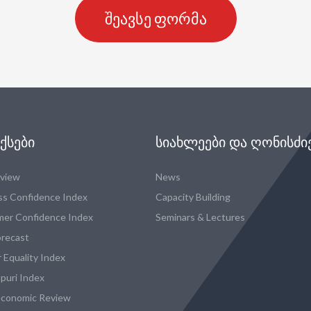
შეავსე ფორმა
ᲥᲡᲔᲑᲘ
ᲡᲘᲐᲮᲚᲔᲔᲑᲘ ᲓᲐ ᲦᲝᲜᲘᲡᲫᲘ
eview
News
ss Confidence Index
Capacity Building
er Confidence Index
Seminars & Lectures
recast
 Equality Index
puri Index
conomic Review