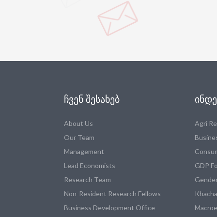
ᲩᲕᲔᲜ ᲨᲔᲡᲐᲮᲔᲑ
ᲘᲜᲓᲔ
About Us
Agri R
Our Team
Busine
Management
Consum
Lead Economists
GDP Fo
Research Team
Gender
Non-Resident Research Fellows
Khacha
Business Development Office
Macroe