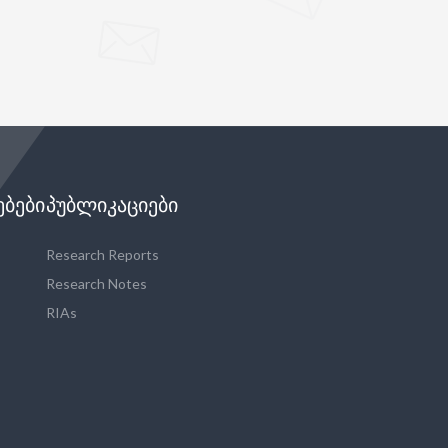
ᲔᲑᲔᲑᲘ
ᲞᲣᲑᲚᲘᲙᲐᲪᲘᲔᲑᲘ
Research Reports
Research Notes
RIAs