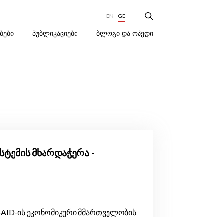
EN
GE
ᲑᲚᲝᲒᲘ ᲓᲐ ᲝᲞᲔᲓᲘ
ᲔᲑᲔᲑᲘ
ᲞᲣᲑᲚᲘᲙᲐᲪᲘᲔᲑᲘ
ტემის მხარდაჭერა -
USAID-ის ეკონომიკური მმართველობის