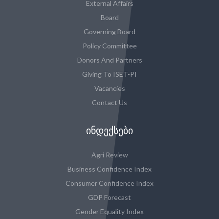
External Affairs
Board
Governing Board
Policy Committee
Donors And Partners
Giving To ISET-PI
Vacancies
Contact Us
ᲘᲜᲓᲔᲥᲡᲔᲑᲘ
Agri Review
Business Confidence Index
Consumer Confidence Index
GDP Forecast
Gender Equality Index